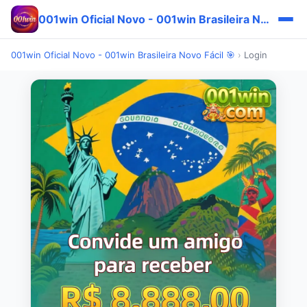
001win Oficial Novo - 001win Brasileira Novo Fácil 🎯
001win Oficial Novo - 001win Brasileira Novo Fácil 🎯
›
Login