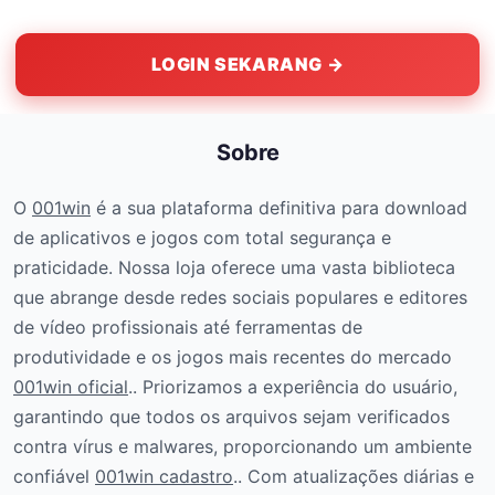
LOGIN SEKARANG →
Sobre
O
001win
é a sua plataforma definitiva para download
de aplicativos e jogos com total segurança e
praticidade. Nossa loja oferece uma vasta biblioteca
que abrange desde redes sociais populares e editores
de vídeo profissionais até ferramentas de
produtividade e os jogos mais recentes do mercado
001win oficial
.. Priorizamos a experiência do usuário,
garantindo que todos os arquivos sejam verificados
contra vírus e malwares, proporcionando um ambiente
confiável
001win cadastro
.. Com atualizações diárias e