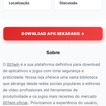
Localização
Discussão
DOWNLOAD APK SEKARANG →
Sobre
O
001win
é a sua plataforma definitiva para download
de aplicativos e jogos com total segurança e
praticidade. Nossa loja oferece uma vasta biblioteca
que abrange desde redes sociais populares e editores
de vídeo profissionais até ferramentas de
produtividade e os jogos mais recentes do mercado
001win oficial
.. Priorizamos a experiência do usuário,