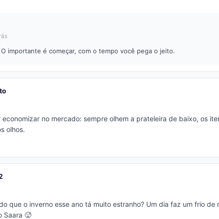
rás
! O importante é começar, com o tempo você pega o jeito.
to
 economizar no mercado: sempre olhem a prateleira de baixo, os ite
s olhos.
2
 que o inverno esse ano tá muito estranho? Um dia faz um frio de m
o Saara 🥵