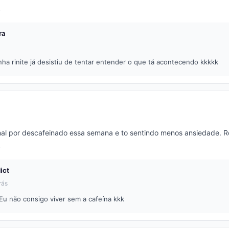
ra
nha rinite já desistiu de tentar entender o que tá acontecendo kkkkk
mal por descafeinado essa semana e to sentindo menos ansiedade.
ict
rás
Eu não consigo viver sem a cafeína kkk