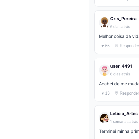
Cris_Pereira
6 dias atrás
Melhor coisa da vid
♥ 65
💬 Responder
user_4491
6 dias atrás
Acabei de me mudar
♥ 13
💬 Responder
Leticia_Artes
1 semanas atrás
Terminei minha prim