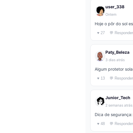
user_338
Ontem
Hoje o pôr do sol es
♥ 27
💬 Responder
Paty_Beleza
3 dias atrás
Algum protetor sola
♥ 13
💬 Responder
Junior_Tech
2 semanas atrás
Dica de segurança:
♥ 48
💬 Responder