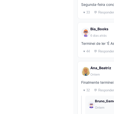
Segunda-feira conc
♥ 33
💬 Responder
Bia_Books
6 dias atrás
Terminei de ler 'É 
♥ 44
💬 Responder
Ana_Beatriz
Ontem
Finalmente terminei 
♥ 32
💬 Responder
Bruno_Gam
Ontem