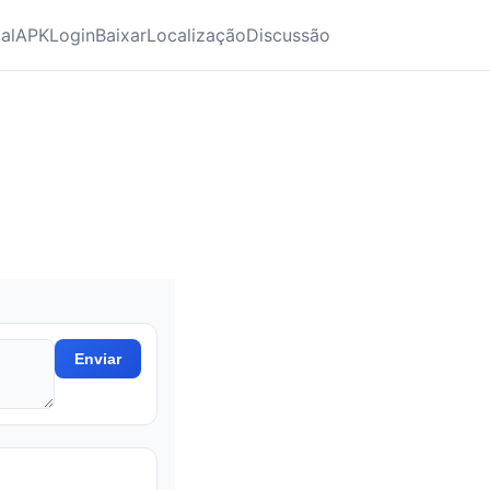
ial
APK
Login
Baixar
Localização
Discussão
Enviar