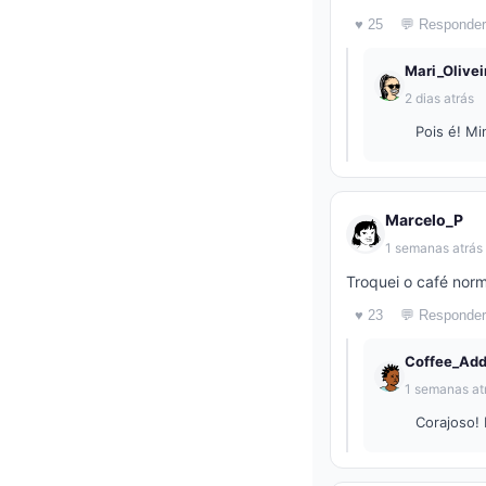
♥ 25
💬 Responder
Mari_Olivei
2 dias atrás
Pois é! Mi
Marcelo_P
1 semanas atrás
Troquei o café nor
♥ 23
💬 Responder
Coffee_Add
1 semanas at
Corajoso! 