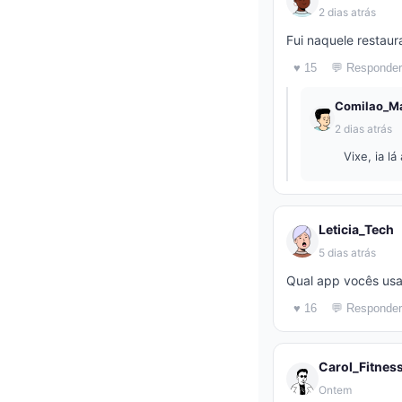
2 dias atrás
Fui naquele restaur
♥ 15
💬 Responder
Comilao_Ma
2 dias atrás
Vixe, ia l
Leticia_Tech
5 dias atrás
Qual app vocês usa
♥ 16
💬 Responder
Carol_Fitnes
Ontem