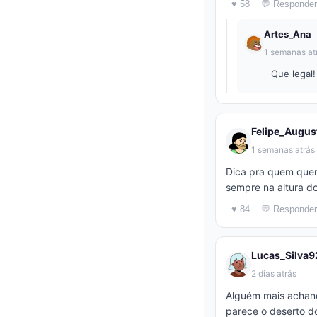
♥ 58
💬 Responder
Artes_Ana
1 semanas at
Que legal
Felipe_Augus
1 semanas atrás
Dica pra quem quer
sempre na altura do
♥ 84
💬 Responder
Lucas_Silva9
2 dias atrás
Alguém mais achando
parece o deserto d