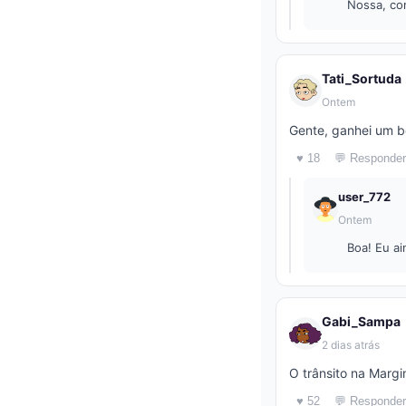
Nossa, con
Tati_Sortuda
Ontem
Gente, ganhei um b
♥ 18
💬 Responder
user_772
Ontem
Boa! Eu ai
Gabi_Sampa
2 dias atrás
O trânsito na Margi
♥ 52
💬 Responder